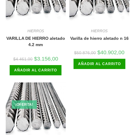
HIERROS
HIERROS
VARILLA DE HIERRO aletado
Varilla de hierro aletado n 16
4.2 mm
El
El
$
40.902,00
$
50.876,00
precio
preci
El
El
$
3.156,00
$
4.461,00
original
actua
precio
precio
AÑADIR AL CARRITO
era:
es:
original
actual
$50.876,00.
$40.9
AÑADIR AL CARRITO
era:
es:
$4.461,00.
$3.156,00.
¡OFERTA!