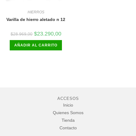
HIERROS
Varilla de hierro aletado n 12
El
El
$
23.290,00
$
28.969,00
precio
precio
original
actual
AÑADIR AL CARRITO
era:
es:
$28.969,00.
$23.290,00.
ACCESOS
Inicio
Quienes Somos
Tienda
Contacto