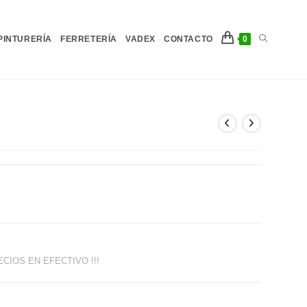
Alternar
PINTURERÍA
FERRETERÍA
VADEX
CONTACTO
0
búsqueda
de
la
IOS EN EFECTIVO !!!
web