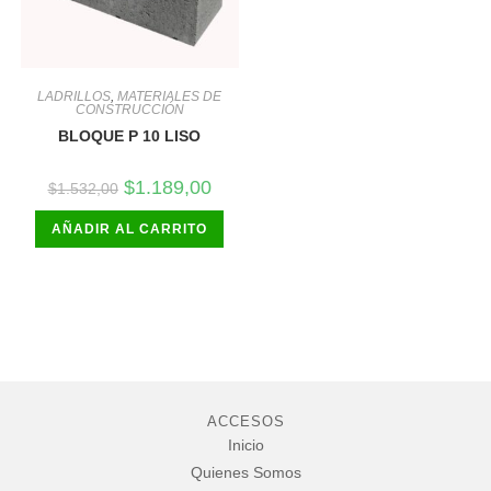
LADRILLOS
,
MATERIALES DE
CONSTRUCCIÓN
BLOQUE P 10 LISO
El
El
$
1.189,00
$
1.532,00
precio
precio
original
actual
AÑADIR AL CARRITO
era:
es:
$1.532,00.
$1.189,00.
ACCESOS
Inicio
Quienes Somos