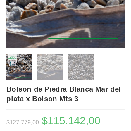
Bolson de Piedra Blanca Mar del
plata x Bolson Mts 3
$
115.142,00
El
El
$
127.779,00
precio
precio
original
actual
era:
es: