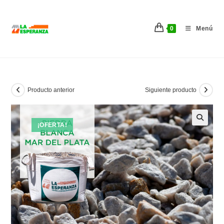
Ir
al
0
Menú
contenido
Producto anterior
Siguiente producto
¡OFERTA!