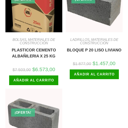
BOLSAS
,
MATERIALES DE
LADRILLOS
,
MATERIALES DE
CONSTRUCCIÓN
CONSTRUCCIÓN
PLASTICOR CEMENTO
BLOQUE P 20 LISO LIVIANO
ALBAÑILERIA X 25 KG
El
El
$
1.457,00
$
1.877,00
precio
precio
El
El
$
6.573,00
$
7.503,00
original
actual
precio
precio
AÑADIR AL CARRITO
era:
es:
original
actual
$1.877,00.
$1.457
AÑADIR AL CARRITO
era:
es:
$7.503,00.
$6.573,00.
¡OFERTA!