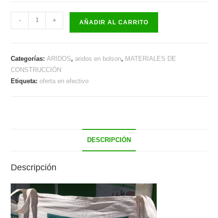
$127.779,00.
$115.142,00.
Bolson
-
+
AÑADIR AL CARRITO
de
Piedra
Blanca
Categorías:
ARIDOS
,
aridos en bolson
,
MATERIALES DE
Mar
CONSTRUCCIÓN
del
Etiqueta:
oferta en efectivo
plata
x
Bolson
Mts
3
DESCRIPCIÓN
cantidad
Descripción