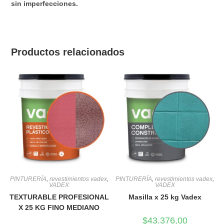
sin imperfecciones.
Productos relacionados
PINTURERÍA
,
revestimientos vadex
,
PINTURERÍA
,
revestimientos vadex
,
VADEX
VADEX
TEXTURABLE PROFESIONAL
Masilla x 25 kg Vadex
X 25 KG FINO MEDIANO
$
43.376,00