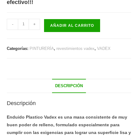
efectivo!!!
ENDUIDO
-
+
AÑADIR AL CARRITO
VADEX
X
20
Categorías:
PINTURERÍA
,
revestimientos vadex
,
VADEX
KG
cantidad
DESCRIPCIÓN
Descripción
Enduido Plastico Vadex es una masa consistente de muy
buen poder de relleno, formulado especialmente para
cumplir con las exigencias para lograr una superficie lisa y