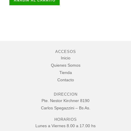
AÑADIR AL CARRITO
era:
es:
$92.154,00.
$82.940,00.
ACCESOS
Inicio
Quienes Somos
Tienda
Contacto
DIRECCION
Pte. Nestor Kirchner 8190
Carlos Spegazzini – Bs As.
HORARIOS
Lunes a Viernes 8.00 a 17.00 hs