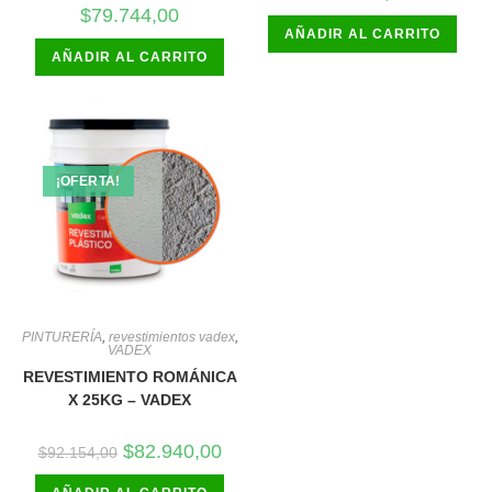
$
79.744,00
AÑADIR AL CARRITO
AÑADIR AL CARRITO
¡OFERTA!
PINTURERÍA
,
revestimientos vadex
,
VADEX
REVESTIMIENTO ROMÁNICA
X 25KG – VADEX
El
El
$
82.940,00
$
92.154,00
precio
precio
original
actual