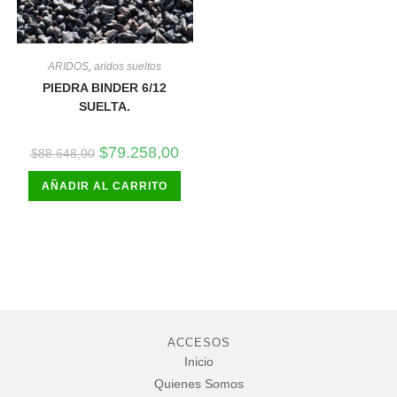
ARIDOS
,
aridos sueltos
PIEDRA BINDER 6/12
SUELTA.
El
El
$
79.258,00
$
88.648,00
precio
precio
original
actual
AÑADIR AL CARRITO
era:
es:
$88.648,00.
$79.258,00.
ACCESOS
Inicio
Quienes Somos