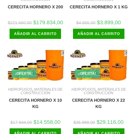
CERECITA HORNERO X 200
CERECITA HORNERO X 1 KG
El
El
El
El
$
179.834,00
$
3.899,00
$
221.660,00
$
4.655,00
precio
precio
precio
precio
original
actual
original
actual
AÑADIR AL CARRITO
era:
es:
AÑADIR AL CARRITO
era:
es:
$221.660,00.
$179.834,00.
$4.655,00.
$3.899
¡OFERTA!
¡OFERTA!
HIDROFUGOS
,
MATERIALES DE
HIDROFUGOS
,
MATERIALES DE
CONSTRUCCIÓN
CONSTRUCCIÓN
CERECITA HORNERO X 10
CERECITA HORNERO X 22
KG
KG
El
El
El
El
$
14.558,00
$
29.116,00
$
17.944,00
$
35.888,00
precio
precio
precio
preci
original
actual
original
actua
AÑADIR AL CARRITO
era:
es:
AÑADIR AL CARRITO
era:
es: