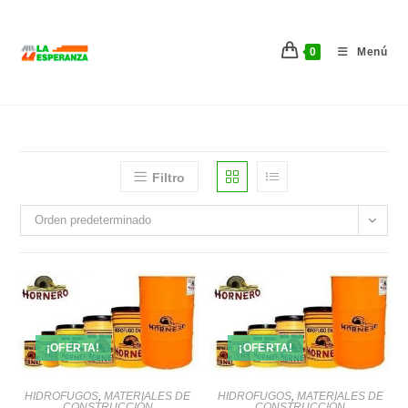
Ir
al
0
Menú
contenido
Filtro
Orden predeterminado
¡OFERTA!
¡OFERTA!
HIDROFUGOS
,
MATERIALES DE
HIDROFUGOS
,
MATERIALES DE
CONSTRUCCIÓN
CONSTRUCCIÓN