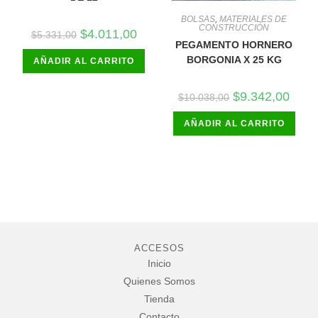
BOLSAS
,
MATERIALES DE
CONSTRUCCIÓN
El
El
$
4.011,00
$
5.331,00
precio
precio
PEGAMENTO HORNERO
original
actual
BORGONIA X 25 KG
AÑADIR AL CARRITO
era:
es:
$5.331,00.
$4.011,00.
El
El
$
9.342,00
$
10.038,00
precio
precio
original
actual
AÑADIR AL CARRITO
era:
es:
$10.038,00.
$9.34
ACCESOS
Inicio
Quienes Somos
Tienda
Contacto