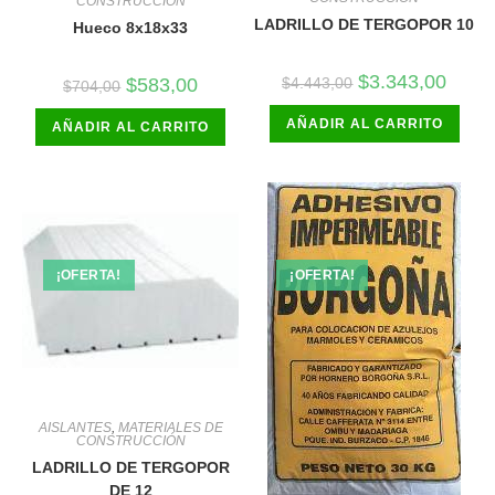
CONSTRUCCIÓN
LADRILLO DE TERGOPOR 10
Hueco 8x18x33
El
El
$
3.343,00
El
El
$
4.443,00
$
583,00
$
704,00
precio
precio
precio
precio
original
actual
original
actual
AÑADIR AL CARRITO
era:
es:
AÑADIR AL CARRITO
era:
es:
$4.443,00.
$3.343
$704,00.
$583,00.
¡OFERTA!
¡OFERTA!
AISLANTES
,
MATERIALES DE
CONSTRUCCIÓN
LADRILLO DE TERGOPOR
DE 12