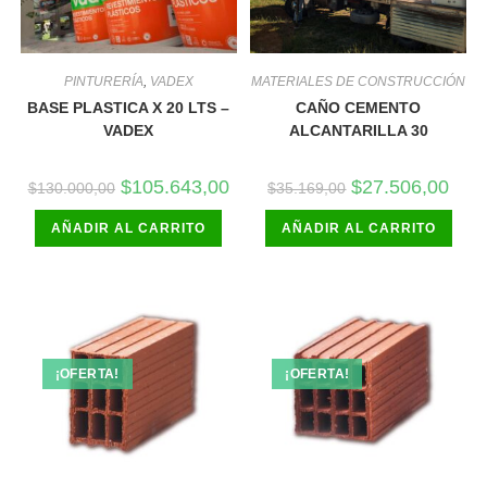
PINTURERÍA
,
VADEX
MATERIALES DE CONSTRUCCIÓN
BASE PLASTICA X 20 LTS –
CAÑO CEMENTO
VADEX
ALCANTARILLA 30
El
El
El
El
$
105.643,00
$
27.506,00
$
130.000,00
$
35.169,00
precio
precio
precio
preci
original
actual
original
actua
AÑADIR AL CARRITO
era:
es:
AÑADIR AL CARRITO
era:
es:
$130.000,00.
$105.643,00.
$35.169,00.
$27.5
¡OFERTA!
¡OFERTA!