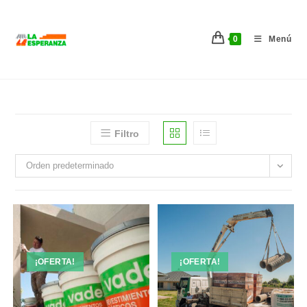
Ir
al
0
Menú
contenido
Filtro
Orden predeterminado
¡OFERTA!
¡OFERTA!