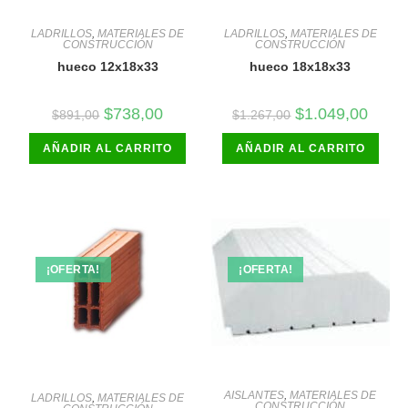
LADRILLOS
,
MATERIALES DE
LADRILLOS
,
MATERIALES DE
CONSTRUCCIÓN
CONSTRUCCIÓN
hueco 12x18x33
hueco 18x18x33
El
El
El
El
$
738,00
$
1.049,00
$
891,00
$
1.267,00
precio
precio
precio
precio
original
actual
original
actual
AÑADIR AL CARRITO
era:
es:
AÑADIR AL CARRITO
era:
es:
$891,00.
$738,00.
$1.267,00.
$1.049
¡OFERTA!
¡OFERTA!
AISLANTES
,
MATERIALES DE
LADRILLOS
,
MATERIALES DE
CONSTRUCCIÓN