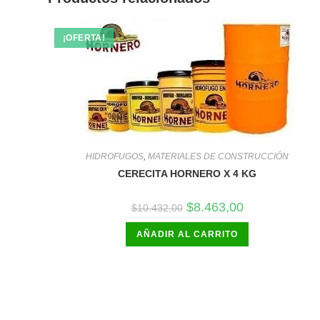
¡OFERTA!
HIDROFUGOS
,
MATERIALES DE CONSTRUCCIÓN
CERECITA HORNERO X 4 KG
El
El
$
8.463,00
$
10.432,00
precio
precio
original
actual
AÑADIR AL CARRITO
era:
es:
$10.432,00.
$8.463,00.