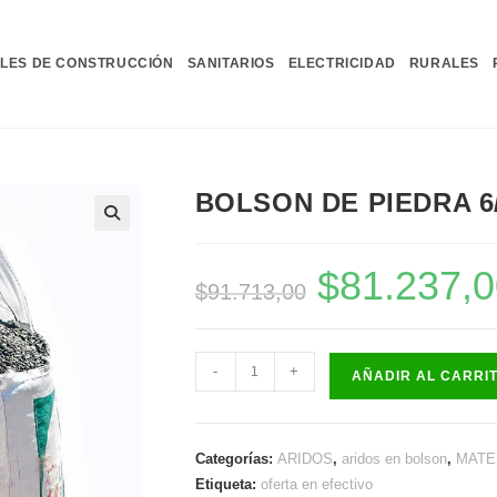
LES DE CONSTRUCCIÓN
SANITARIOS
ELECTRICIDAD
RURALES
BOLSON DE PIEDRA 6
$
81.237,0
El
$
91.713,00
precio
original
era:
$91.713,00.
BOLSON
-
+
AÑADIR AL CARRI
DE
PIEDRA
6/20
Categorías:
ARIDOS
,
aridos en bolson
,
MATE
cantidad
Etiqueta:
oferta en efectivo