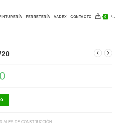
Alternar
PINTURERÍA
FERRETERÍA
VADEX
CONTACTO
0
búsqueda
/20
0
El
de
precio
actual
es:
$81.237,00.
TO
la
RIALES DE CONSTRUCCIÓN
web