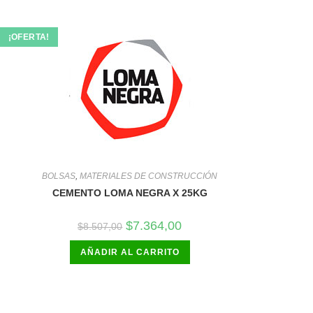
¡OFERTA!
BOLSAS
,
MATERIALES DE CONSTRUCCIÓN
CEMENTO LOMA NEGRA X 25KG
El
El
$
7.364,00
$
8.507,00
precio
precio
original
actual
AÑADIR AL CARRITO
era:
es:
$8.507,00.
$7.364,00.