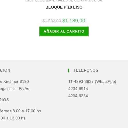
LADRILLOS
,
MATERIALES DE CONSTRUCCIÓN
BLOQUE P 10 LISO
El
El
$
1.189,00
$
1.532,00
precio
precio
original
actual
AÑADIR AL CARRITO
era:
es:
$1.532,00.
$1.189,00.
CION
TELEFONOS
or Kirchner 8190
11-4993-3837 (WhatsApp)
egazzini – Bs As.
4234-9914
4234-9264
RIOS
iernes 8.00 a 17.00 hs
00 a 13.00 hs