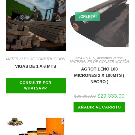
¡OFERTA!
AISLANTES
,
aislantes varios
,
MATERIALES DE CONSTRUCCIÓN
MATERIALES DE CONSTRUCCIÓN
VIGAS DE 1 A 6 MTS
AGROTILENO 100
MICRONES 2 X 100MTS (
NEGRO )
CONSULTE POR
WHATSAPP
El
El
$
29.333,00
$
39.398,00
precio
preci
original
actua
AÑADIR AL CARRITO
era:
es:
$39.398,00.
$29.3