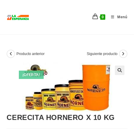
Ir
al
0
Menú
contenido
Producto anterior
Siguiente producto
¡OFERTA!
CERECITA HORNERO X 10 KG