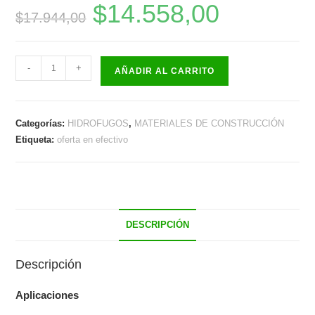
$
14.558,00
El
El
$
17.944,00
precio
precio
original
actual
era:
es:
$17.944,00.
$14.558,00.
CERECITA
-
+
AÑADIR AL CARRITO
HORNERO
X
10
Categorías:
HIDROFUGOS
,
MATERIALES DE CONSTRUCCIÓN
KG
Etiqueta:
oferta en efectivo
cantidad
DESCRIPCIÓN
Descripción
Aplicaciones