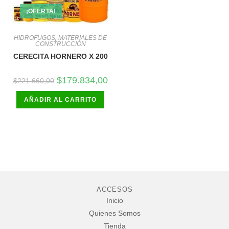
¡OFERTA!
HIDROFUGOS
,
MATERIALES DE
CONSTRUCCIÓN
CERECITA HORNERO X 200
El
El
$
179.834,00
$
221.660,00
precio
precio
original
actual
AÑADIR AL CARRITO
era:
es:
$221.660,00.
$179.834,00.
ACCESOS
Inicio
Quienes Somos
Tienda