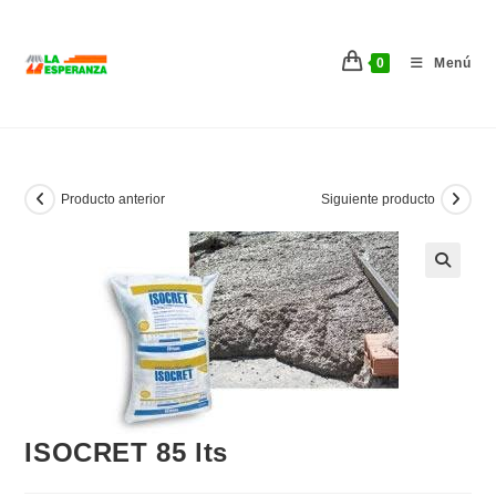
Ir
al
0
Menú
contenido
Producto anterior
Siguiente producto
ISOCRET 85 lts