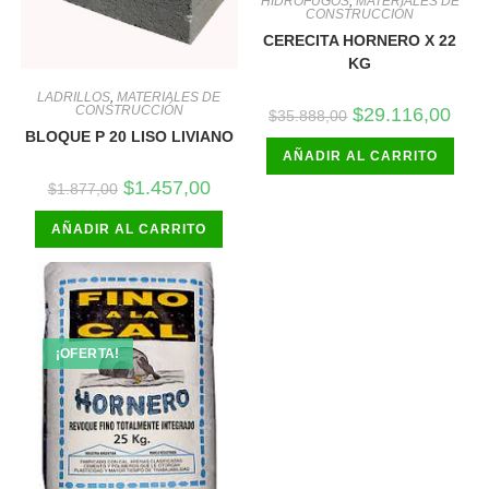
HIDROFUGOS
,
MATERIALES DE
CONSTRUCCIÓN
CERECITA HORNERO X 22
KG
LADRILLOS
,
MATERIALES DE
El
El
CONSTRUCCIÓN
$
29.116,00
$
35.888,00
precio
preci
BLOQUE P 20 LISO LIVIANO
original
actua
AÑADIR AL CARRITO
era:
es:
$35.888,00.
$29.1
El
El
$
1.457,00
$
1.877,00
precio
precio
original
actual
AÑADIR AL CARRITO
era:
es:
$1.877,00.
$1.457,00.
¡OFERTA!