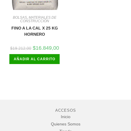
BOLSAS
,
MATERIALES DE
CONSTRUCCIÓN
FINO A LA CAL X 25 KG
HORNERO
El
El
$
16.849,00
$
19.212,00
precio
precio
original
actual
AÑADIR AL CARRITO
era:
es:
$19.212,00.
$16.849,00.
ACCESOS
Inicio
Quienes Somos