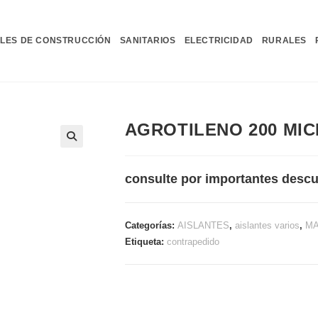
LES DE CONSTRUCCIÓN
SANITARIOS
ELECTRICIDAD
RURALES
AGROTILENO 200 MICR
consulte por importantes descu
Categorías:
AISLANTES
,
aislantes varios
,
MA
Etiqueta:
contrapedido