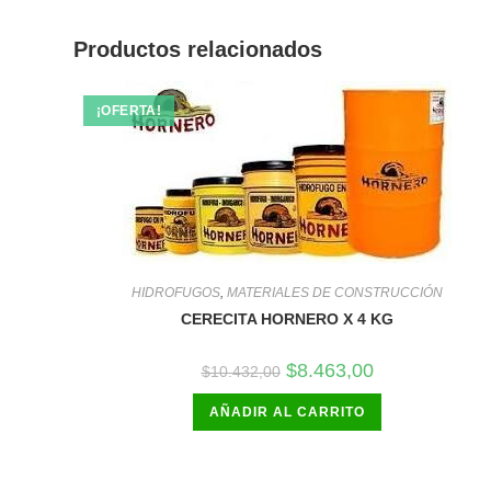
Productos relacionados
¡OFERTA!
HIDROFUGOS
,
MATERIALES DE CONSTRUCCIÓN
CERECITA HORNERO X 4 KG
El
El
$
8.463,00
$
10.432,00
precio
precio
original
actual
AÑADIR AL CARRITO
era:
es:
$10.432,00.
$8.463,00.