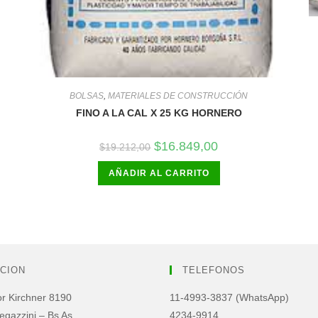
BOLSAS
,
MATERIALES DE CONSTRUCCIÓN
FINO A LA CAL X 25 KG HORNERO
El
El
$
16.849,00
$
19.212,00
precio
precio
original
actual
AÑADIR AL CARRITO
era:
es:
$19.212,00.
$16.849,00.
CION
TELEFONOS
or Kirchner 8190
11-4993-3837 (WhatsApp)
egazzini – Bs As.
4234-9914