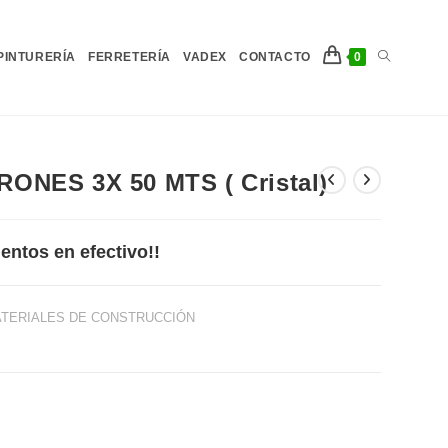
Alternar
PINTURERÍA
FERRETERÍA
VADEX
CONTACTO
0
búsqueda
ONES 3X 50 MTS ( Cristal)
de
entos en efectivo!!
TERIALES DE CONSTRUCCIÓN
la
web