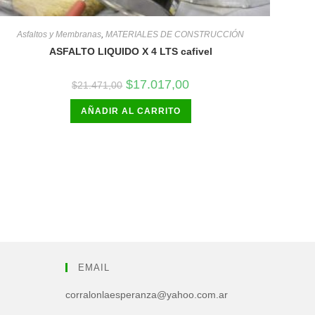
Asfaltos y Membranas
,
MATERIALES DE CONSTRUCCIÓN
ASFALTO LIQUIDO X 4 LTS cafivel
El
El
$
17.017,00
$
21.471,00
precio
precio
original
actual
AÑADIR AL CARRITO
era:
es:
$21.471,00.
$17.017,00.
EMAIL
corralonlaesperanza@yahoo.com.ar